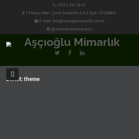
+0212 241 34 61
19 Mayıs Mah. Çoruh Sokak No:6 D:5 Şişli / İSTANBUL
E-mail: info@ascioglumimarlik.com.tr
@icmimar.mehmet.asci
Etiket:
theme